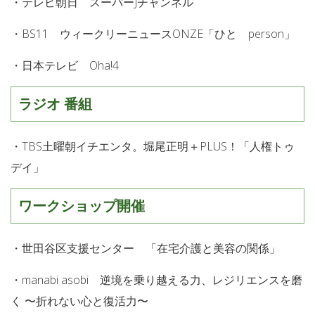
・テレビ朝日 スーパーJチャンネル
・
BS11
ウィークリーニュースONZE「ひと person」
・日本テレビ Oha!4
ラジオ 番組
・TBS土曜朝イチエンタ。堀尾正明＋PLUS！「人権トゥ
デイ」
ワークショップ開催
・世田谷区支援センター 「在宅介護と美容の関係」
・
manabi asobi
逆境を乗り越える力、レジリエンスを磨
く 〜折れない心と復活力〜