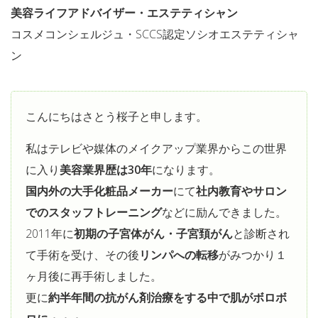
美容ライフアドバイザー・エステティシャン
コスメコンシェルジュ・SCCS認定ソシオエステティシャ
ン
こんにちはさとう桜子と申します。
私はテレビや媒体のメイクアップ業界からこの世界
に入り
美容業界歴は30年
になります。
国内外の大手化粧品メーカー
にて
社内教育やサロン
でのスタッフトレーニング
などに励んできました。
2011年に
初期の子宮体がん・子宮頚がん
と診断され
て手術を受け、その後
リンパへの転移
がみつかり１
ヶ月後に再手術しました。
更に
約半年間の抗がん剤治療をする中で肌がボロボ