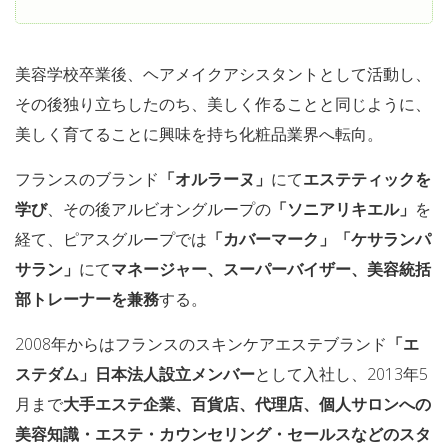
美容学校卒業後、ヘアメイクアシスタントとして活動し、
その後独り立ちしたのち、美しく作ることと同じように、
美しく育てることに興味を持ち化粧品業界へ転向。
フランスのブランド
「オルラーヌ」
にて
エステティックを
学び
、その後アルビオングループの
「ソニアリキエル」
を
経て、ピアスグループでは
「カバーマーク」「ケサランパ
サラン」
にて
マネージャー、スーパーバイザー、美容統括
部トレーナーを兼務
する。
2008年からはフランスのスキンケアエステブランド
「エ
ステダム」日本法人設立メンバー
として入社し、2013年5
月まで
大手エステ企業、百貨店、代理店、個人サロンへの
美容知識・エステ・カウンセリング・セールスなどのスタ