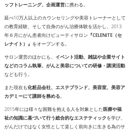
ッフトレーニング、企画運営
に携わる。
延べ10万人以上のカウンセリングや美容トレーナーとして
の教育経験、そして自身のがん治療体験を活かし、2013
年６月にがん患者向けビューティサロン
『CELENITE（セ
レナイト）』
をオープンする。
サロン運営のほかにも、
イベント活動、雑誌や企業サイト
などのコラム執筆、がんと美容についての研修・講演活動
なども行う。
また現在も
化粧品会社、エステブランド、美容室、美容ア
カデミーにて講師を務める
。
2015年には様々な困難を抱える人を対象とした
医療や福
祉の知識に基づいて行う総合的なエステティック
を学び、
がんだけではなく女性として楽しく前向きに生きる為のサ