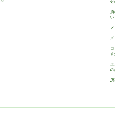
の期
分
眉
い
メ
メ
コ
す
エ
の
所