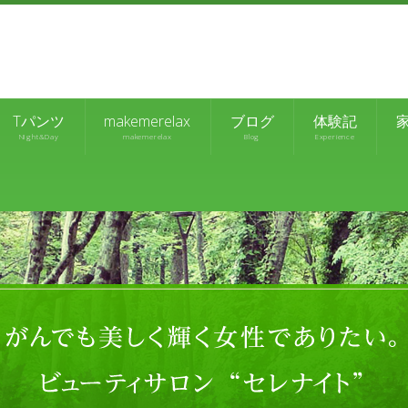
Tパンツ
makemerelax
ブログ
体験記
NIght&Day
makemerelax
Blog
Experience