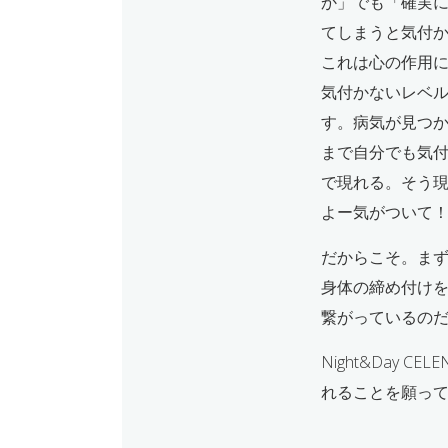
か」でも「確実
てしまうと気付
これは心の作用
気付かないレベ
す。病気が見つ
まで自分でも気
で現れる。そう
よー気がついて
だからこそ。ま
身体の締め付け
繋がっているの
Night&Day
れることを願っ