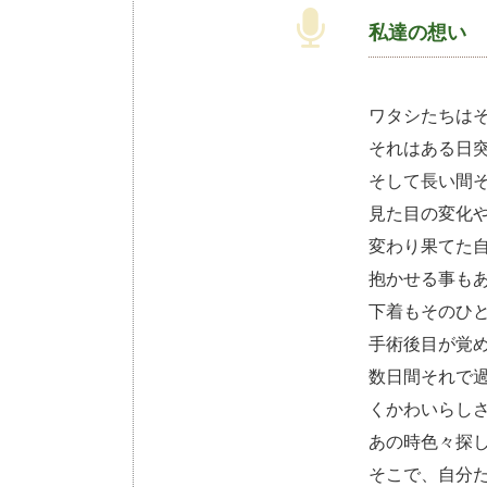
私達の想い 
ワタシたちは
それはある日
そして長い間
見た目の変化
変わり果てた
抱かせる事も
下着もそのひ
手術後目が覚
数日間それで
くかわいらし
あの時色々探
そこで、自分