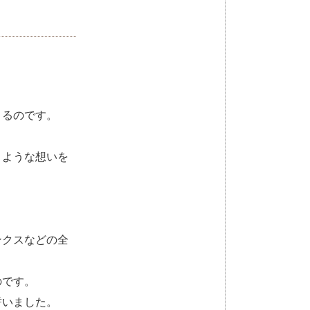
まるのです。
うような想いを
ンクスなどの全
のです。
誓いました。