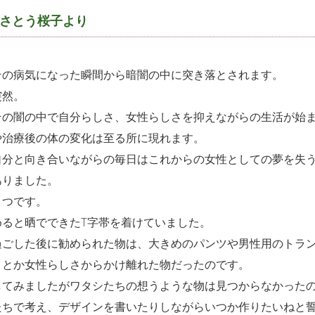
さとう桜子より
その病気になった瞬間から暗闇の中に突き落とされます。
突然。
その闇の中で自分らしさ、女性らしさを抑えながらの生活が始
や治療後の体の変化は至る所に現れます。
自分と向き合いながらの毎日はこれからの女性としての夢を失
ありました。
とつです。
めると晒でできたT字帯を着けていました。
過ごした後に勧められた物は、大きめのパンツや男性用のトラ
さとか女性らしさからかけ離れた物だったのです。
してみましたがワタシたちの想うような物は見つからなかった
たちで考え、デザインを書いたりしながらいつか作りたいねと