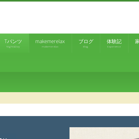
Tパンツ
makemerelax
ブログ
体験記
NIght&Day
makemerelax
Blog
Experience