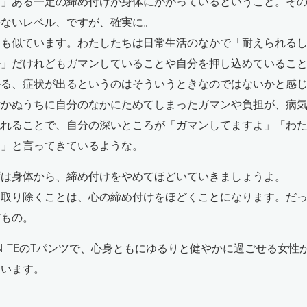
に」ある一定の締め付けが身体にかかっているということ。そ
かないレベル、ですが、確実に。
にも似ています。わたしたちは日常生活のなかで「耐えられる
ル」だけれどもガマンしていることや自分を押し込めているこ
かる、症状が出るというのはそういうときなのではないかと感
付かぬうちに自分のなかにためてしまったガマンや負担が、病
現れることで、自分の深いところが「ガマンしてますよ」「わ
！」と言ってきているような。
ずは身体から、締め付けをやめてほどいていきましょうよ。
を取り除くことは、心の締め付けをほどくことになります。だ
だもの。
 CELENITEのTパンツで、心身ともにゆるりと健やかに過ごせる女
ています。