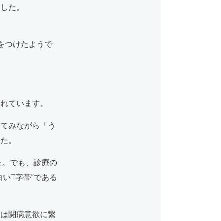
ました。
をつけたようで
られています。
ててみながら「う
した。
た。でも、診療の
いT字帯”である
ては闘病意欲に繋