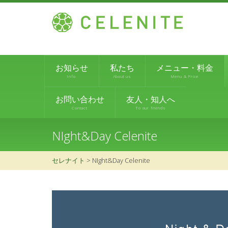
お知らせ
私たち
メニュー・料金
Info
About us
Menu & Price
お問い合わせ
友人・知人へ
Contact
To our friends
NIght&Day Celenite
セレナイト
> NIght&Day Celenite