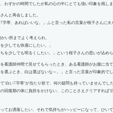
秒、わずかの時間でしたが私の心の中にとても強い印象を残し
子さんと再会しました。
T字帯、あればいいな。」ふと言った私の言葉が桜子さんに火
は細かい所までよく考えられ、
常を少しでも快適にしたい。」
持ちを少しでも明るくしたい。」という桜子さんの思いが込め
品を看護師仲間で見せてもらったとき、ある看護師がお腹に当
ツを選ぶとき、白は選ばないな～。」と言った言葉が印象的で
て“白いT字帯”が当たり前で、何の疑問も持っていませんでし
の回復期の体に負担をかけない、このことさえクリアすれば“白
。
だってお洒落したい、それで気持ちがハッピーになって、ひい