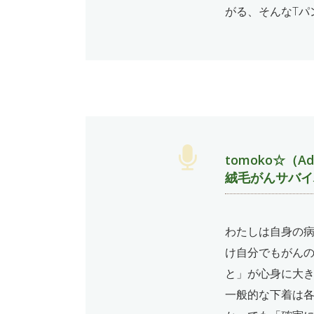
がる、そんなTパ
tomoko☆（Ad
絨毛がんサバイ
わたしは自身の
け自分でもがん
と」が心身に大
一般的な下着は