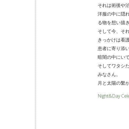
それは術後や
洋服の中に隠
る物を想い描
そして今、そ
きっかけは看
患者に寄り添
暗闇の中にい
そしてワタシ
みなさん。
月と太陽の繫
Night&Day 