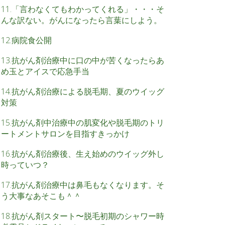
11.「言わなくてもわかってくれる」・・・そ
んな訳ない。がんになったら言葉にしよう。
12.病院食公開
13.抗がん剤治療中に口の中が苦くなったらあ
め玉とアイスで応急手当
14.抗がん剤治療による脱毛期、夏のウイッグ
対策
15.抗がん剤中治療中の肌変化や脱毛期のトリ
ートメントサロンを目指すきっかけ
16.抗がん剤治療後、生え始めのウイッグ外し
時っていつ？
17.抗がん剤治療中は鼻毛もなくなります。そ
う大事なあそこも＾＾
18.抗がん剤スタート〜脱毛初期のシャワー時