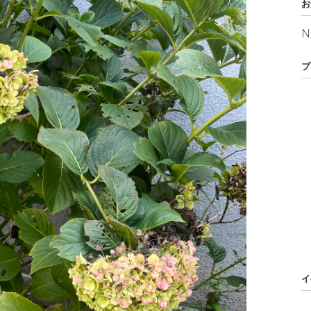
お
N
ブ
イ