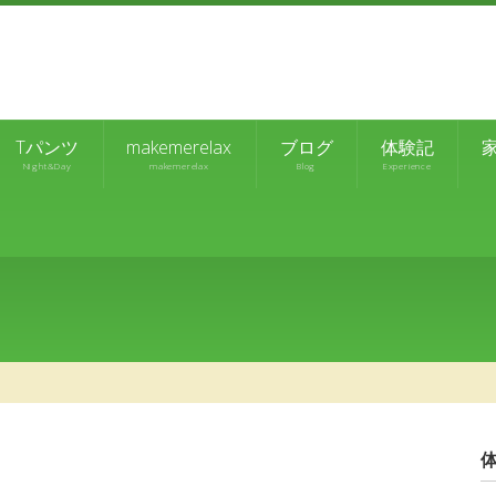
Tパンツ
makemerelax
ブログ
体験記
NIght&Day
makemerelax
Blog
Experience